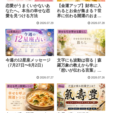
恋愛がうまくいかないあ
【金運アップ】財布に入
なたへ。本当の幸せな恋
れるとお金が集まる？世
愛を見つける方法
界に伝わる開運のおまじ
ない。
2026.07.29
2026.07.28
12星座占い
幸せを引き寄せる暮らし
今週の12星座メッセージ
文字にも波動は宿る｜森
（7月27日〜8月2日）
羅万象の教えから学ぶ
「想いが伝わる言葉」の
力
2026.07.27
2026.07.26
幸せを呼ぶ開運レシピ
Blog