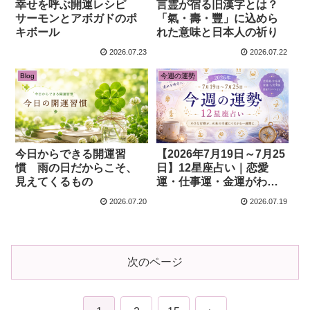
幸せを呼ぶ開運レシピ
言霊が宿る旧漢字とは？
サーモンとアボガドのポ
「氣・壽・豐」に込めら
キボール
れた意味と日本人の祈り
2026.07.23
2026.07.22
Blog
今週の運勢
今日からできる開運習
【2026年7月19日～7月25
慣 雨の日だからこそ、
日】12星座占い｜恋愛
見えてくるもの
運・仕事運・金運がわか
る今週の運勢
2026.07.20
2026.07.19
次のページ