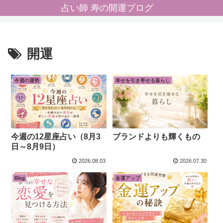
占い師 寿の開運ブログ
開運
今週の運勢
幸せを引き寄せる暮らし
今週の12星座占い（8月3
ブランドよりも輝くもの
日～8月9日）
2026.08.03
2026.07.30
Blog
金運アップ