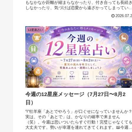
もなかなか距離が縮まらなかったり、付き合っても長続
しなかったり、気づけば恋愛から遠ざかってしまってい
る…。そんな悩みを抱えている方は決...
2026.07.
12星座占い
今週の12星座メッセージ（7月27日〜8月2
日）
♈牡羊座「あとでやろう」が口ぐせになっていませんか
実は、その「あとで」は、かなりの確率で来ません
（笑）。今週は思いついたらすぐ行動！完璧じゃなくて
大丈夫です。勢いが幸運を連れてきてくれます。📖今週