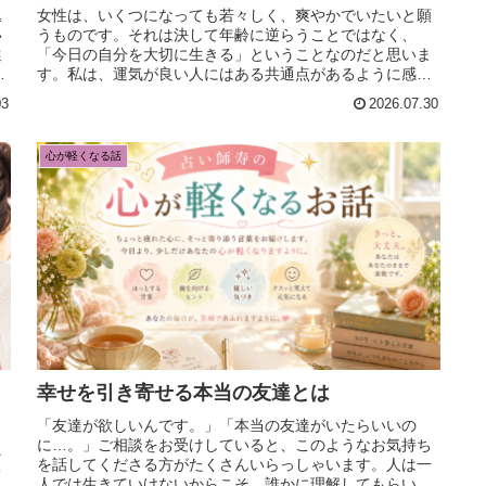
込
女性は、いくつになっても若々しく、爽やかでいたいと願
い
うものです。それは決して年齢に逆らうことではなく、
選
「今日の自分を大切に生きる」ということなのだと思いま
座
す。私は、運気が良い人にはある共通点があるように感じ
ています。それは、高価なブランド品...
03
2026.07.30
心が軽くなる話
幸せを引き寄せる本当の友達とは
「友達が欲しいんです。」「本当の友達がいたらいいの
に…。」ご相談をお受けしていると、このようなお気持ち
そ
を話してくださる方がたくさんいらっしゃいます。人は一
て
人では生きていけないからこそ、誰かに理解してもらいた