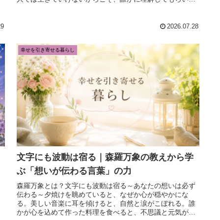
き
い、寄り添ってもらいたいと思うもの...
29
2026.07.28
幸せを引き寄せる暮らし
文字にも波動は宿る｜森羅万象の教えから学
ぶ「想いが伝わる言葉」の力
？
森羅万象とは？文字にも波動は宿る～あなたの想いは必ず
伝わる～夕焼けを眺めていると、なぜか心が穏やかにな
も
る。美しい音楽に耳を傾けると、自然と涙がこぼれる。誰
の
かが心を込めて作った料理を食べると、不思議と元気が湧