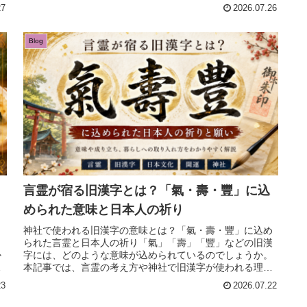
いてくる。私たちは普段、「気のせい...
27
2026.07.26
Blog
言霊が宿る旧漢字とは？「氣・壽・豐」に込
められた意味と日本人の祈り
神社で使われる旧漢字の意味とは？「氣・壽・豐」に込め
と
られた言霊と日本人の祈り「氣」「壽」「豐」などの旧漢
か
字には、どのような意味が込められているのでしょうか。
れ
本記事では、言霊の考え方や神社で旧漢字が使われる理
由、新字体との違い、日本文化との関...
23
2026.07.22