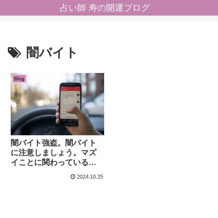
占い師 寿の開運ブログ
闇バイト
Blog
闇バイト強盗。闇バイト
に注意しましょう。マズ
イことに関わっていると
気がついた時の連絡先
2024.10.25
は？