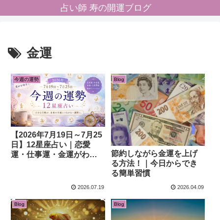
占い師 寿の開運ブログ
金運
今週の運勢
Blog
【2026年7月19日～7月25
日】12星座占い｜恋愛
節約しながら金運を上げ
運・仕事運・金運がわか
る方法！｜今日からでき
る今週の運勢
る簡単習慣
2026.07.19
2026.04.09
Blog
Blog