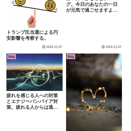
グ。今日のあなたの一日
が元気で過ごせますよう
に。
トランプ氏当選による円
安影響を考察する。
2024.11.07
2024.11.07
Blog
Blog
疲れを感じる人への対策
とエナジーバンパイア対
策。疲れる人からは逃げ
ましょう！避けましょ
う！