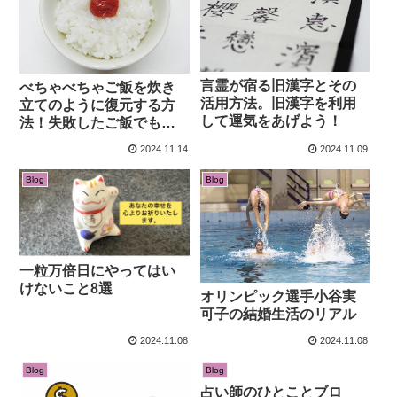
言霊が宿る旧漢字とその
べちゃべちゃご飯を炊き
活用方法。旧漢字を利用
立てのように復元する方
して運気をあげよう！
法！失敗したご飯でも大
丈夫。
2024.11.14
2024.11.09
Blog
Blog
一粒万倍日にやってはい
けないこと8選
オリンピック選手小谷実
可子の結婚生活のリアル
2024.11.08
2024.11.08
Blog
Blog
占い師のひとことブロ