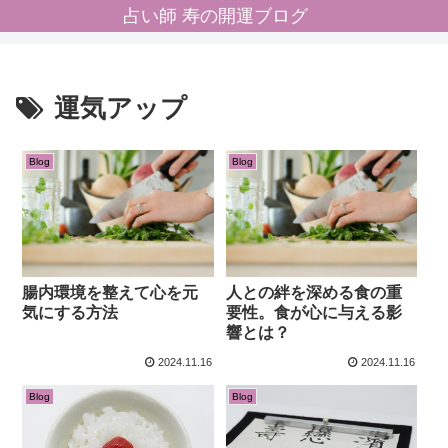
占い師 寿の開運ブログ
運気アップ
Blog
Blog
腸内環境を整えて心を元
人との絆を深める食の重
気にする方法
要性。食が心に与える影
響とは？
2024.11.16
2024.11.16
Blog
Blog