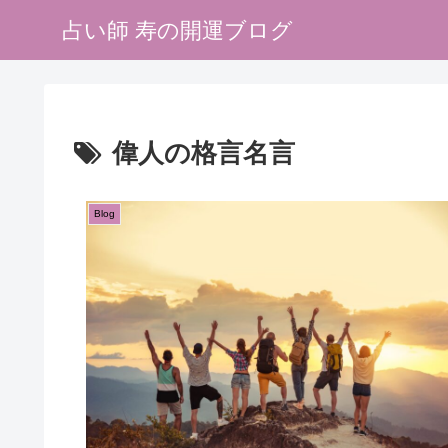
占い師 寿の開運ブログ
偉人の格言名言
Blog