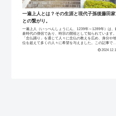
一遍上人とは？その生涯と現代子孫後藤田家
との繋がり。
一遍上人（いっぺんしょうにん、1239年～1289年）は、
倉時代の僧侶であり、時宗の開祖として知られています
「念仏踊り」を通じて人々に念仏の教えを広め、身分や
位を超えて多くの人々に希望を与えました。この記事で
は、一遍上人の生まれや育ち...
2024.12.