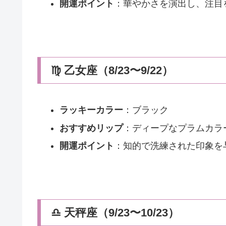
開運ポイント
：華やかさを演出し、注目
♍ 乙女座（8/23〜9/22）
ラッキーカラー
：ブラック
おすすめリップ
：ディープなプラムカラ
開運ポイント
：知的で洗練された印象を
♎ 天秤座（9/23〜10/23）