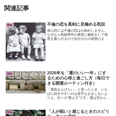
関連記事
不倫の恋を真剣に見極める取説
Blog
個人的には不倫の恋はお勧めしません。
なぜなら既婚男性の奥様に嫉妬をして憎
悪を募らせるので自分の心の状態のまま
を引き寄せてくる引き寄せの法則で言え
ば、結果的に最悪の状態を常に引き寄せ
ているということですから。運気は常に
下がる一方です。自分の運...
2026年を「運のいい一年」にす
Blog
るための心得と過ごし方（毎日で
きる開運ルーティン付き）
「運気を上げたい」と思ったとき、いち
ばん効きやすいのは派手なおまじないよ
りも、日々の“整え方”です。運は空から降
ってくるというより、「良い流れに乗れ
る状態」を自分で作った人に集まりやす
いもの。2026年を心地よく、運気よく過
「人が眠いと感じるときのスピリ
Blog
ごすために、今日...