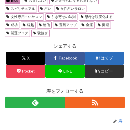
Blog
おまじない
お金持ちになるおまじない
スピリチュアル
占い
女性占いサロン
女性専用占いサロン
引き寄せの法則
思考は現実化する
成功
縁起
迷信
運気アップ
金運
開運
開運ブログ
験担ぎ
シェアする
X
Facebook
はてブ
Pocket
LINE
コピー
寿をフォローする
寿