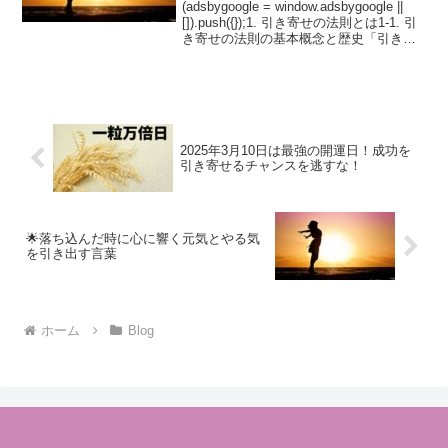
(adsbygoogle = window.adsbygoogle ||
[]).push({});1. 引き寄せの法則とは1-1. 引
き寄せの法則の基本概念と歴史「引き寄
せの法則」は、「自分の思考や感情が現
実を創り出す」というシンプルな考...
2025年3月10日は最強の開運日！成功を
引き寄せるチャンスを逃すな！
🌟落ち込んだ時に心に響く元気とやる気
を引き出す言葉
ホーム
Blog