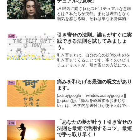
チュアルな意味」
🌙 眠気に隠されたスピリチュアルな意味
とは？私たちが突然、または理由もなく
眠気を感じる時、それは単なる身体的な
疲れだけではなく、スピリチュアルなサ
インであることが多々あります。以下
に、あまり語られない詳細な意味を挙げ
引き寄せの法則。誰もがすぐに実
Blog
ます。 (adsbygo...
践できる法則を試してみましょ
う。
引き寄せとは、自分の心の状態のものを
引き寄せてくることです。多くのスピリ
チュアリストが、引き寄せの方法につい
て情報を発信しています。ただ、多くの
人を鑑定していて感じるのは、引き寄せ
とは、心の状態のものを引き寄せてくる
痛みを和らげる最強の呪文があり
Blog
ということです。どんなに...
ます。
(adsbygoogle = window.adsbygoogle ||
[]).push({});「痛みを軽減するおまじな
い」は、科学的な裏付けがあるわけでは
ありませんが、心を落ち着けたり、安心
感を与える効果があります。信じる気持
ちや集中...
「あなたの夢が叶う！引き寄せの
Blog
法則を最短で活用するコツ」最短
で手っ取り早く！