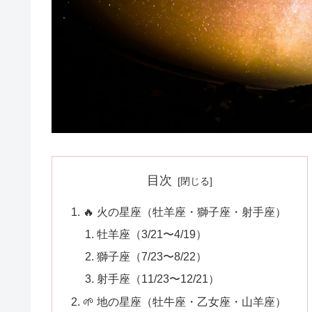
目次
🔥 火の星座（牡羊座・獅子座・射手座）
牡羊座（3/21〜4/19）
獅子座（7/23〜8/22）
射手座（11/23〜12/21）
🌱 地の星座（牡牛座・乙女座・山羊座）