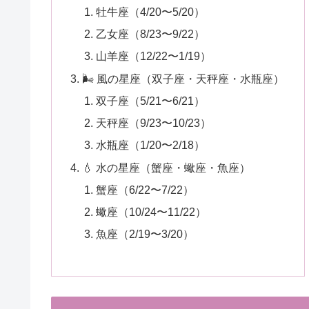
牡牛座（4/20〜5/20）
乙女座（8/23〜9/22）
山羊座（12/22〜1/19）
🌬 風の星座（双子座・天秤座・水瓶座）
双子座（5/21〜6/21）
天秤座（9/23〜10/23）
水瓶座（1/20〜2/18）
💧 水の星座（蟹座・蠍座・魚座）
蟹座（6/22〜7/22）
蠍座（10/24〜11/22）
魚座（2/19〜3/20）