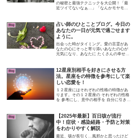
の秘密と最強テクニックを大公開！「最
近ツイてないなぁ…」「なんかモヤモヤ
する…」そんな時は、窓をピカピカに磨
くだけで開運できるって知っています
か？風水では、窓は「運気の入り口」。
占い師のひとことブログ。今日の
Blog
つまり、汚れた窓＝運気が...
あなたの一日が元気で過ごせます
ように。
出会った時がタイミング。愛の言霊があ
なたの心にそっと寄り添いあなたの心が
元気になり、あなたに たくさんの幸せが
訪れますように。 (adsbygoogle =
window.adsbygoogle || []).push({});いろん
な人と...
12星座別相手を好きにさせる方
Blog
法。星座をの特徴を参考にして楽
しい恋愛を！
１２星座にはそれぞれの性格の特徴があ
ります。その１２星座の それぞれの性格
を 参考にし、意中の相手を 自分に引き寄
せてみましょう。おひつじ座 刺激を求
める傾向にある牡羊座さんには、いつも
新し自分を演出して会うこと。おうし
【2025年最新】百日咳が流行
Blog
座 美食家の多い牡...
中！症状・感染経路・予防と対策
をわかりやすく解説
最近、咳が長引く…風邪かと思ったけど