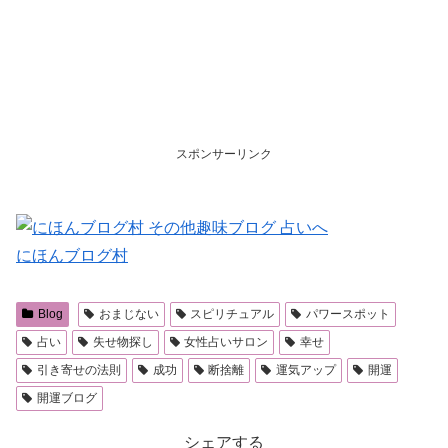
スポンサーリンク
にほんブログ村
Blog
おまじない
スピリチュアル
パワースポット
占い
失せ物探し
女性占いサロン
幸せ
引き寄せの法則
成功
断捨離
運気アップ
開運
開運ブログ
シェアする