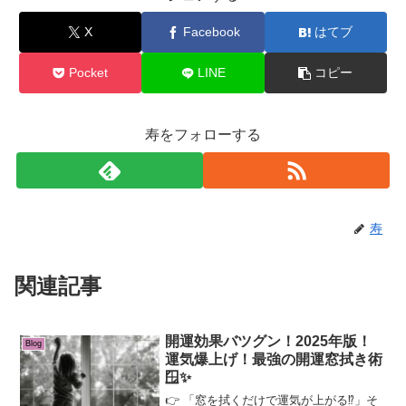
X
Facebook
はてブ
Pocket
LINE
コピー
寿をフォローする
寿
関連記事
開運効果バツグン！2025年版！
Blog
運気爆上げ！最強の開運窓拭き術
🪟✨
👉 「窓を拭くだけで運気が上がる⁉」そ