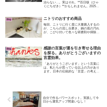
治らない…。実はそれ、**百日咳（ひゃ
くにちぜき）**かもしれません。2025年
春、日本全国で百日咳が急増中です。特
に子どもや高齢者が重症化しやすく、注
意が必要です。この記事では、百日咳の
ニトリのおすすめ商品
Blog
「症状」「原因」...
毎回、ニトリに行く度に大量購入するの
が、こちらの流し台磨き。鍋の底の汚れ
が、こびり付いて色々な研磨剤や掃除道
具を試してみましたが、最後のこびり付
いた汚れがなかなか取れないのですが、
こちらの流し台磨きを試したら.....こんな
にピカピカになり...
感謝の言葉が運を引き寄せる理由
Blog
を探る。ありがとうございますの
言霊効果。
「ありがとうございます」という言葉に
は、私たちが思っている以上の力があり
ます。日本の伝統的な「言霊」の考え方
に基づき、感謝の言葉が私たちの運気を
上げ、人生を豊かにしてくれる理由を深
掘りしていきます。この記事では、科学
的な視点と精神的な側面か...
自分で作るパワースポット。実践して今
日から運気アップ間違いなし！