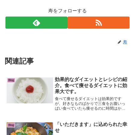
寿をフォローする
寿
関連記事
効果的なダイエットとレシピの紹
Blog
介。食べて痩せるダイエットに効
果大です。
食べて痩せるダイエットは効果的です
が、好きなものばかりで三食をお腹いっ
ぱい食べていたら痩せるのに時間はかか
ります。カロリー計算をちゃんとしなが
ら食べるものは選ばないといけません。
1. カロリーのバランスを意識するダイエ
「いただきます」に込められた幸
Blog
ットの基本は「摂取カロ...
せ