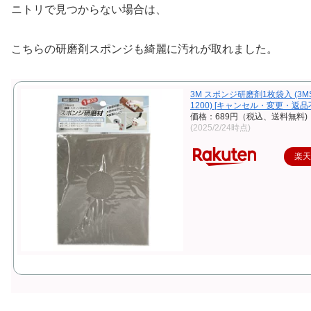
ニトリで見つからない場合は、
こちらの研磨剤スポンジも綺麗に汚れが取れました。
3M スポンジ研磨剤1枚袋入 (3MS
1200) [キャンセル・変更・返品
価格：689円（税込、送料無料)
(2025/2/24時点)
楽