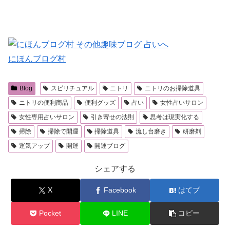
にほんブログ村
Blog
スピリチュアル
ニトリ
ニトリのお掃除道具
ニトリの便利商品
便利グッズ
占い
女性占いサロン
女性専用占いサロン
引き寄せの法則
思考は現実化する
掃除
掃除で開運
掃除道具
流し台磨き
研磨剤
運気アップ
開運
開運ブログ
シェアする
X
Facebook
はてブ
Pocket
LINE
コピー