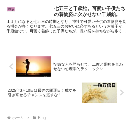
小さな喜びの中にこそ、大きな気づきや
幸運が隠れているかもし...
七五三と千歳飴。可愛い子供たち
Blog
の着物姿に欠かせない千歳飴。
１１月になると七五三の時期となり、神社で可愛い子供の着物姿を見
る機会が多くなります。七五三のお祝いに必ずあるというお菓子が、
千歳飴です。可愛く着飾った子供たちが、長い袋を持ちながら歩く姿
は本当に可愛いものですね。そんな千歳飴についてご紹介し...
💡嫌な人を黙らせて、二度と嫌味を言わ
せない心理学的テクニック✨
2025年3月10日は最強の開運日！成功を
引き寄せるチャンスを逃すな！
ホーム
Blog