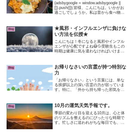
(adsbygoogle = window.adsbygoogle ||
[]).push({});皆様、こんにちは。いかがお
過ごしでしょうか。私は昔から食べ物の
好き嫌いがほとんどありません。何を食
べても「美味しいなぁ」と思えるので、
本当に...
★風邪・インフルエンザに負けな
Blog
い方法を伝授★
こんにちは！冬になると風邪やインフル
エンザが心配ですよね😷💦受験生もこの
時期は健康に気を遣わなければいけませ
んね。今回は、 「簡単だけど効果的な健
康法」 をいくつかご紹介します♪どれも
日常生活にすぐ取り入れられるものばか
お帰りなさいの言霊が持つ特別な
Blog
りです！🎵▼免疫力U...
力
「お帰りなさい」という言葉には、単な
る挨拶以上の深い言霊の力が宿っていま
す。特に、「外から持ち帰った邪気を退
散させる」という考えは、日本の古来か
らの霊的な知恵に基づいたものです。こ
の言霊の意味を詳しく解説します。「お
10月の運気天気予報です。
Blog
帰りなさい」の言霊の力と...
季節の変わり目を迎える10月は、心と体
のリズムを整えるのにぴったりな時期で
す。忙しさに追われがちな毎日でも、少
しだけ立ち止まって深呼吸をしてみまし
ょう。ふとした瞬間に訪れる出会いや、